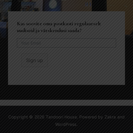
Kas soovite oma postkasti regulaarselt
uudiseid ja värskendusi saada?
Sign up
Copyright © 2026
Tandoori House
. Powered by
Zakra
and
WordPress
.