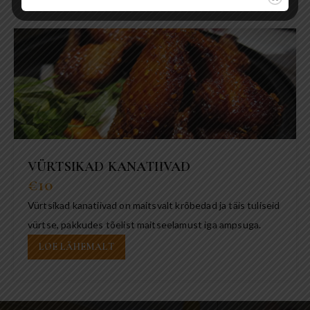
VÜRTSIKAD KANATIIVAD
€10
Vürtsikad kanatiivad on maitsvalt krõbedad ja täis tuliseid
vürtse, pakkudes tõelist maitseelamust iga ampsuga.
LOE LÄHEMALT