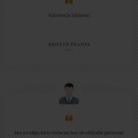
Käisime ja kiidame.
KRISLYN PRANTS
Võru
See on väga tore restoran, kus on sõbralik personal.