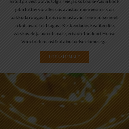
antud põlvest põlve. Olgu Teie jaoks Lõuna-Aasia köök
juba tuttav või alles uus avastus, meie eesmärk on
pakkuda roogasid, mis rõõmustavad Teie maitsemeeli
ja kutsuvad Teid tagasi. Keskendudes kvaliteedile,
värskusele ja autentsusele, eristub Tandoori House
Võru toidumaastikul ainulaadse elamusega.
LOE LÄHEMALT