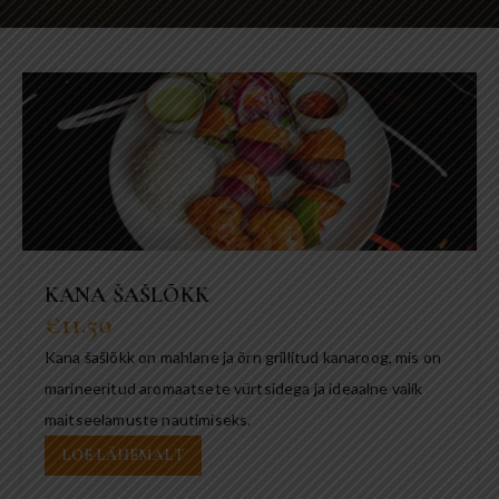
KANA ŠAŠLÕKK
€11.50
Kana šašlõkk on mahlane ja õrn grillitud kanaroog, mis on
marineeritud aromaatsete vürtsidega ja ideaalne valik
maitseelamuste nautimiseks.
LOE LÄHEMALT