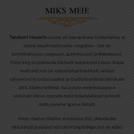
MIKS MEIE
Tandoori House’is
usume, et suurepärane toiduelamus ei
seisne ainult maitsvates roogades – see on
kombinatsioon soojusest, autentsusest ja ühendusest.
Meie kirg on pakkuda tõeliselt autentseid Lõuna-Aasia
maitseid, mis on valmistatud hoolikalt valitud
värsketest koostisosadest ja traditsiooniliste tehnikate
abil. Alates hetkest, kui astute meie hubasesse
restorani Võrus, tunnete meie külalislahkust ja hoolt,
mida paneme igasse detaili.
Meie road on tõeline armastuse töö, ühendades
rikkalikud ja elavad vürtsid retseptidega, mis on edasi