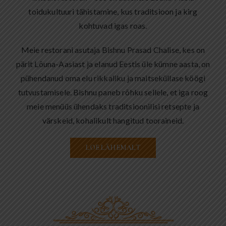
toidukultuuri tähistamine, kus traditsioon ja kirg
kohtuvad igas roas.
Meie restorani asutaja Bishnu Prasad Chalise, kes on
pärit Lõuna-Aasiast ja elanud Eestis üle kümne aasta, on
pühendanud oma elu rikkaliku ja maitseküllase köögi
tutvustamisele. Bishnu paneb rõhku sellele, et iga roog
meie menüüs ühendaks traditsioonilisi retsepte ja
värskeid, kohalikult hangitud tooraineid.
LOE LÄHEMALT