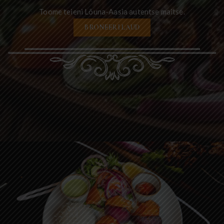
Toome teieni Lõuna-Aasia autentse maitse.
BRONEERI LAUD