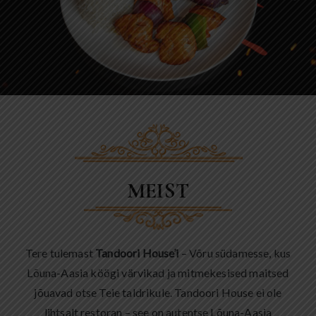
MEIST
Tere tulemast
Tandoori House’i
– Võru südamesse, kus
Lõuna-Aasia köögi värvikad ja mitmekesised maitsed
jõuavad otse Teie taldrikule. Tandoori House ei ole
lihtsalt restoran – see on autentse Lõuna-Aasia