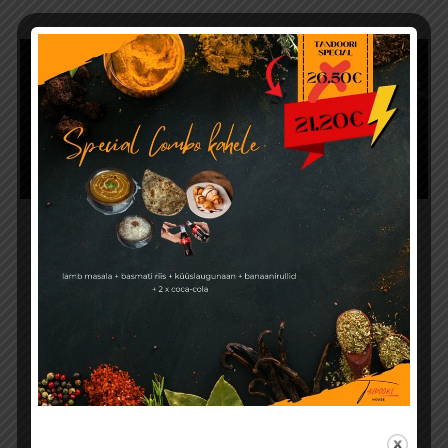
LAMBALIHA BIRYANI
€10
Lambaliha biryani on rikkaliku maitsebuketi ja aromaatsete
vürtsidega küpsetatud riisiroog, kus õrn lambaliha
sulandub harmooniliselt safrani ja traditsiooniliste
maitseainetega.
LOE LÄHEMALT