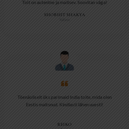
Toit on autentne ja maitsev. Soovitan väga!
SHOBHIT SHAKYA
Tallinn
Tõenäoliselt üks parimaid India toite, mida olen
Eestis maitsnud. Kindlasti lähen uuesti!
REIKO